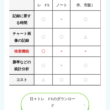
レ FX
ノート
作、市販）
記録に要す
〇
×
〇
る時間
チャート画
〇
〇
△
像の記録
検索機能
〇
×
×
勝率などの
〇
×
〇
統計分析
コスト
△
〇
〇
日々トレ FXのダウンロー
ド