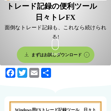
トレード記録の便利ツール
日々トレFX
面倒なトレード記録も、これなら続けられ
る!
Scroll
まずはお試しダウンロード
F
T
E
共
a
w
m
有
c
i
a
e
t
i
Windows用FXトレード記録ツール 日々ト